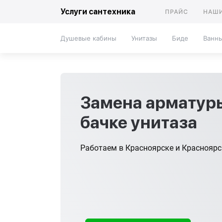
Услуги сантехника
ПРАЙС
НАШИ
Душевые кабины
Унитазы
Биде
Ванн
Замена арматур
бачке унитаза
Работаем в Красноярске и Краснояр