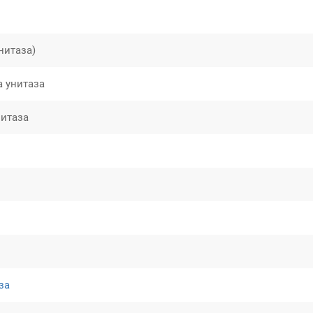
нитаза)
а унитаза
нитаза
за