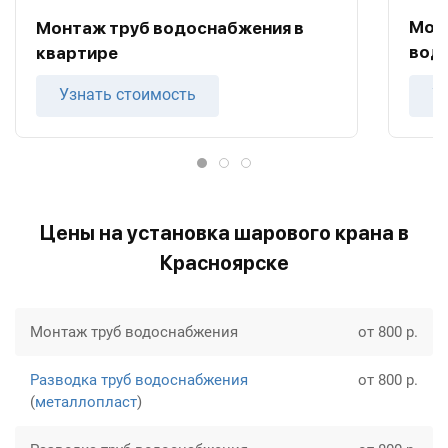
Мон
Монтаж труб водоснабжения в
вод
квартире
Узнать стоимость
У
Цены на установка шарового крана в
Красноярске
Монтаж труб водоснабжения
от 800 р.
Разводка труб водоснабжения
от 800 р.
(
металлопласт
)