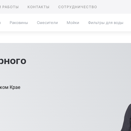
 РАБОТЫ
КОНТАКТЫ
СОТРУДНИЧЕСТВО
ы
Раковины
Смесители
Мойки
Фильтры для воды
рного
ском Крае