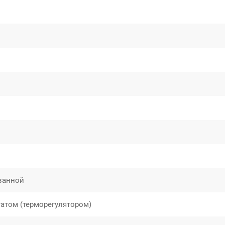
 ванной
татом (терморегулятором)