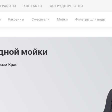
 РАБОТЫ
КОНТАКТЫ
СОТРУДНИЧЕСТВО
ы
Раковины
Смесители
Мойки
Фильтры для воды
адной мойки
ском Крае