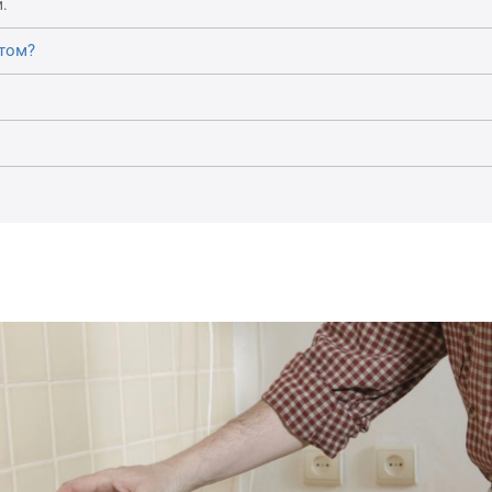
.
том?