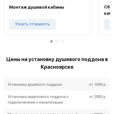
Сбо
Монтаж душевой кабины
каб
Узнать стоимость
У
Цены на установку душевого поддона в
Красноярске
Установка душевого поддона
от 1600 р.
Установка акрилового поддона с
от 2000 р.
подключением к канализации